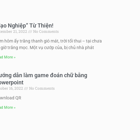
ạo Nghiệp” Từ Thiện!
cember 21, 2022
No Comments
m hôm ấy trăng thanh gió mát, trời tối thui – tại chưa
i giờ trăng mọc. Một vụ cướp của, bị chủ nhà phát
ad More »
ướng dẫn làm game đoán chữ bằng
owerpoint
tober 16, 2022
No Comments
wnload QR
ad More »