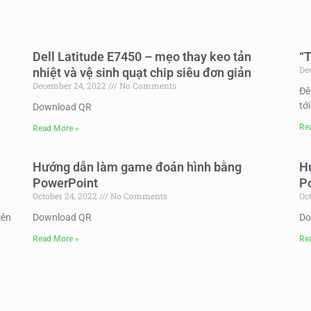
Dell Latitude E7450 – mẹo thay keo tản
“T
De
nhiệt và vệ sinh quạt chip siêu đơn giản
December 24, 2022
No Comments
Đê
tớ
Download QR
Re
Read More »
Hướng dẫn làm game đoán hình bằng
H
PowerPoint
P
October 24, 2022
No Comments
Oc
iên
Download QR
Do
Read More »
Re